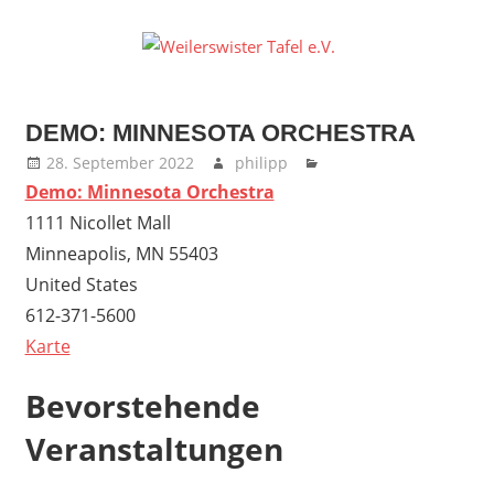
Zum
Inhalt
Weilers
springen
Tafel
DEMO: MINNESOTA ORCHESTRA
e.V.
28. September 2022
philipp
Demo: Minnesota Orchestra
1111 Nicollet Mall
Minneapolis
,
MN
55403
United States
612-371-5600
Demo:
Karte
Minnesota
Bevorstehende
Orchestra
Veranstaltungen