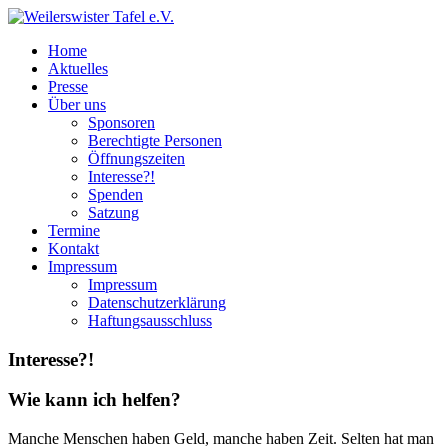
Zum
Inhalt
Weilerswister
Home
springen
Tafel
Aktuelles
e.V.
Presse
Über uns
Sponsoren
Berechtigte Personen
Öffnungszeiten
Interesse?!
Spenden
Satzung
Termine
Kontakt
Impressum
Impressum
Datenschutzerklärung
Haftungsausschluss
Interesse?!
Wie kann ich helfen?
Manche Menschen haben Geld, manche haben Zeit. Selten hat man