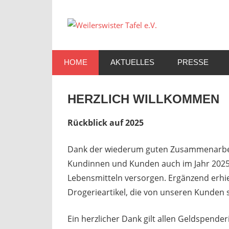
Zum
Inhalt
Weilers
springen
Tafel
HOME
AKTUELLES
PRESSE
e.V.
HERZLICH WILLKOMMEN
Rückblick auf 2025
Dank der wiederum guten Zusammenarbei
Kundinnen und Kunden auch im Jahr 2025
Lebensmitteln versorgen. Ergänzend erhi
Drogerieartikel, die von unseren Kunden 
Ein herzlicher Dank gilt allen Geldspen