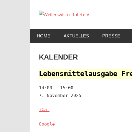
Zum
Inhalt
Weilers
springen
Tafel
HOME
AKTUELLES
PRESSE
e.V.
KALENDER
Lebensmittelausgabe Fr
14:00
–
15:00
7. November 2025
iCal
Google