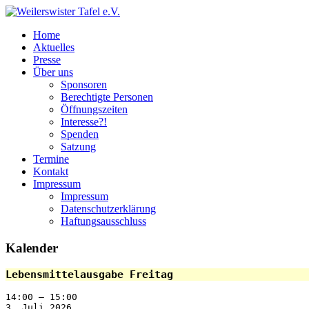
Zum
Inhalt
Weilerswister
Home
springen
Tafel
Aktuelles
e.V.
Presse
Über uns
Sponsoren
Berechtigte Personen
Öffnungszeiten
Interesse?!
Spenden
Satzung
Termine
Kontakt
Impressum
Impressum
Datenschutzerklärung
Haftungsausschluss
Kalender
Lebensmittelausgabe Freitag
14:00
–
15:00
3. Juli 2026