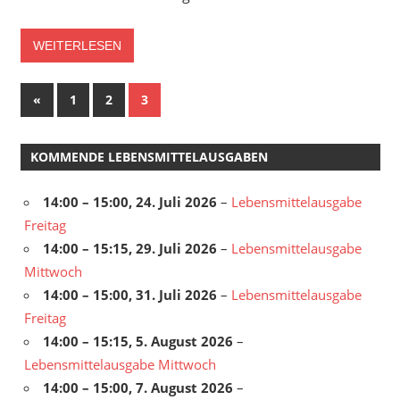
WEITERLESEN
Seitennummerierung
Vorherige
«
1
2
3
Beiträge
der
KOMMENDE LEBENSMITTELAUSGABEN
Beiträge
14:00
–
15:00
,
24. Juli 2026
–
Lebensmittelausgabe
Freitag
14:00
–
15:15
,
29. Juli 2026
–
Lebensmittelausgabe
Mittwoch
14:00
–
15:00
,
31. Juli 2026
–
Lebensmittelausgabe
Freitag
14:00
–
15:15
,
5. August 2026
–
Lebensmittelausgabe Mittwoch
14:00
–
15:00
,
7. August 2026
–